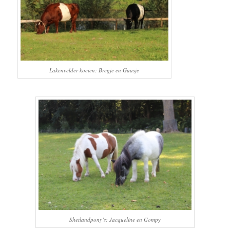
Lakenvelder koeien: Bregje en Guusje
Shetlandpony’s: Jacqueline en Gompy